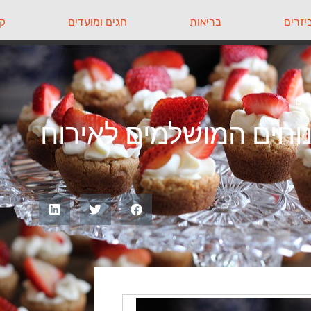
יזרים
בריאות
חגים ומועדים
קי
רים
וחים המושלמים לאירוח