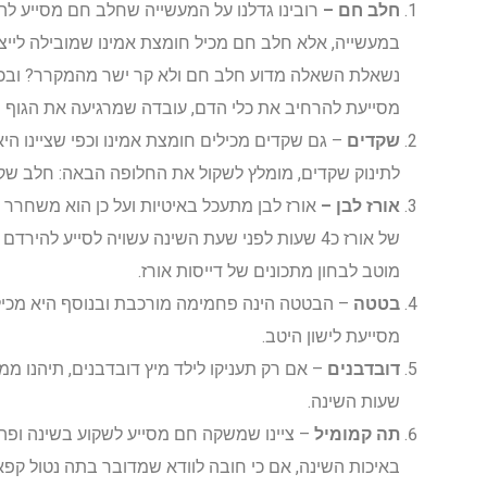
חלב חם –
רובינו גדלנו על המעשייה שחלב חם מסייע להי
במעשייה, אלא חלב חם מכיל חומצת אמינו שמובילה לייצור 
נשאלת השאלה מדוע חלב חם ולא קר ישר מהמקרר? ובכן
מסייעת להרחיב את כלי הדם, עובדה שמרגיעה את הגוף ו
שקדים
– גם שקדים מכילים חומצת אמינו וכפי שציינו היא 
לתינוק שקדים, מומלץ לשקול את החלופה הבאה: חלב שק
אורז לבן –
אורז לבן מתעכל באיטיות ועל כן הוא משחרר ב
של אורז כ4 שעות לפני שעת השינה עשויה לסייע להירד
מוטב לבחון מתכונים של דייסות אורז.
בטטה
– הבטטה הינה פחמימה מורכבת ובנוסף היא מכיל
מסייעת לישון היטב.
דובדבנים
– אם רק תעניקו לילד מיץ דובדבנים, תיהנו ממ
שעות השינה.
תה קמומיל
– ציינו שמשקה חם מסייע לשקוע בשינה ופה 
באיכות השינה, אם כי חובה לוודא שמדובר בתה נטול קפאי