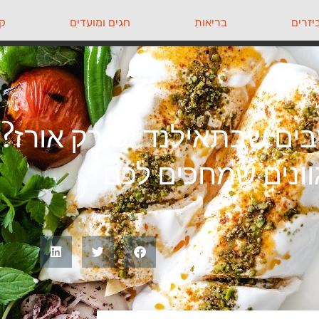
יזרים
בריאות
חגים ומועדים
קי
רים
ים שבתאילנד יש רק אורז?
ונים שמחכים לכם