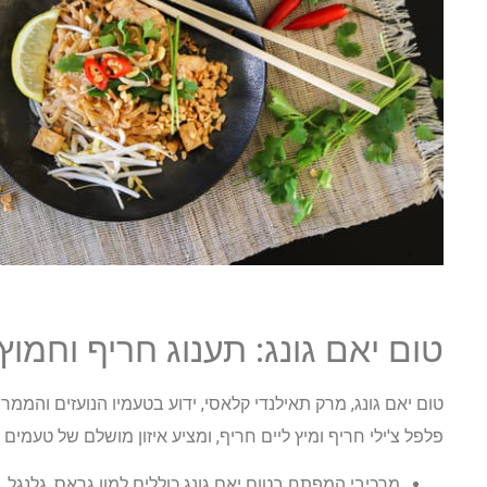
טום יאם גונג: תענוג חריף וחמוץ
טום יאם גונג, מרק תאילנדי קלאסי, ידוע בטעמיו הנועזים והממ
פלפל צ'ילי חריף ומיץ ליים חריף, ומציע איזון מושלם של טעמים 
מרכיבי המפתח בטום יאם גונג כוללים למון גראס, גלנגל, ע