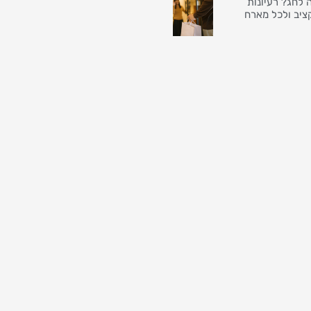
 לחג? רעיונות
ציב ולכל מארח