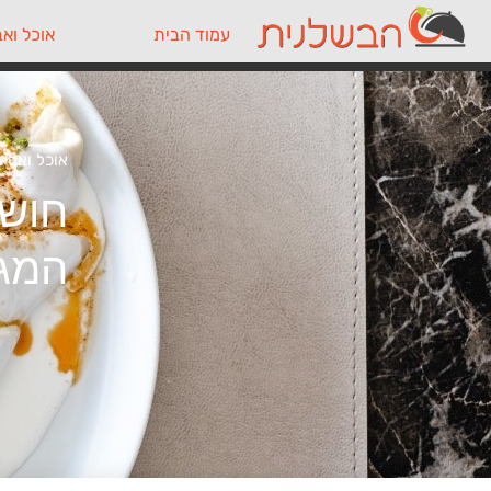
עמוד הבית
אוכל ואב
אוכל ואביז
חושב
המגו