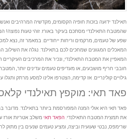
תאילנד ידועה בזכות חופיה הקסומים, מקדשיה המרהיבים ואנשיה
שהמטבח התאילנדי מסתכם בעיקר באורז. זוהי טעות נפוצה! המט
שפע של טעמים, מרקמים וריחות ייחודיים. במאמר זה, נצא למסע
המאכלים המגוונים שמחכים לכם בתאילנד. נגלה את השילוב המופ
המאפיין את המטבח התאילנדי, ונכיר את המרכיבים העיקריים 
חובבי חריף מושבעים, או מעדיפים טעמים עדינים יותר, המטבח
גילויים קולינריים. אז קדימה, הצטרפו אלינו למסע מרתק ותגלו
פאד תאי: מוקפץ תאילנדי קלאסי
פאד תאי היא אולי המנה המפורסמת ביותר בתאילנד. מדובר 
את תמצית המטבח התאילנדי.
הפאד תאי
משלב אטריות אורז עם
שרימפס, נבטי שעועית וביצה, ומציע טעמים שנעים בין מתוק לחר