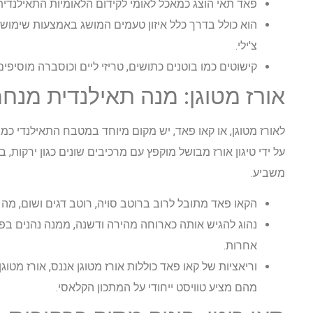
פאד תאי הוצג כמאכל לאומי לקידום הלאומיות התאילנדי
הוא כולל בדרך כלל איזון טעמים המושג באמצעות שימוש 
צ'ילי.
קישוטים כמו בוטנים כתושים, טריזי ליים וכוסברה מוסיפי
אורז מטוגן: מנה תאילנדית מנח
לאורז מטוגן, או קאו פאד, יש מקום מיוחד במטבח התאילנדי כמ
על ידי טיגון אורז מבושל מוקפץ עם מרכיבים שונים כגון ירקות, ב
משביע.
הקאו פאד מתובל לרוב ברוטב סויה, רוטב דגים ושום, מ
נהוג להגיש אותה כארוחה מהירה ודשנה, ממנה נהנים בפני
אחרות.
וריאציות של קאו פאד כוללות אורז מטוגן אננס, אורז מטוגן
מהם מציע טוויסט ייחודי על המתכון הקלאסי.