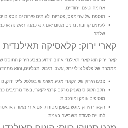
ארומה וטעם ייחודיים.
תוספת של שרימפס, פטריות ולעיתים פירות ים נוספים יו
לעיתים קרובות נהנים מטום יאם גונג כמנה ראשונה או כמנ
שלמה.
קארי ירוק: קלאסיקה תאילנדית 
קארי ירוק הוא קארי תאילנדי אהוב הידוע בצבע הירוק התוסס של
מממרח של פלפל צ'ילי ירוק, עשבי תיבול ותבלינים, והוא מתהדר 
צבעו הירוק של הקארי מגיע משימוש בפלפל צ'ילי ירוק, כ
חלב הקוקוס מעניק מרקם קרמי לקארי, בעוד מרכיבים כמו ח
מוסיפים עומק ומורכבות.
הקארי הירוק מוגש באופן מסורתי עם אורז מאודה או א
לחוויית סעודה משביעה באמת.
מנגו סטיקי רייס: קינוח תאילנדי