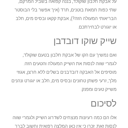
על אבקת חלבון שוקולד, בננה קפואה בשביל המרקם,
שתי כפות חמאת בוטנים, תרד (איך אפשר בלי הבוסטר
הבריאותי המעולה הזה?), אבקת קקאו ובסיס מים, חלב
או יוגורט לבחירתכם.
שייק שוקו דובדבן
ואם נמשיך עם הקו של אבקת חלבון בטעם שוקולד,
לגמרי שווה לנסות את השייק המעולה והטעים הזה.
מוסיפים אל האבקה דובדבנים בשלים ללא חרצן, אגוזי
מלך, זרעי פשתן טחונים ובסיס מים, חלב או יוגורט ונהנים
משייק טעים ומפנק.
לסיכום
אלו הם כמה רעיונות מנצחים לשדרוג השייק ולגמרי שווה
לנסות זאת. זכרו כי אין כאן המלצה רפואית וחשוב לברר