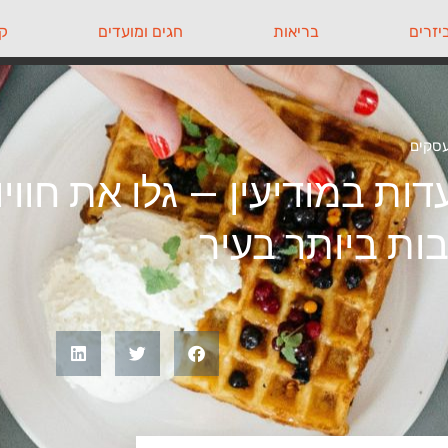
יזרים
בריאות
חגים ומועדים
קי
עסקים
ות במודיעין – גלו את חווי
ות ביותר בעיר