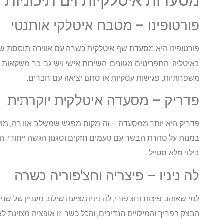
מסעדות איטלקיות וים תיכוניות 
פורטופינו – מטבח איטלקי אותנטי
פורטופינו היא מסעדת שף איטלקית כשרה עם אווירה תוססת ש
באיטליה. התפריטים מגוונים, השירות אישי ויש גם בר משקאות
משפחתיות, פגישות עסקיות או סתם יציאה עם חברים.
פדריק – מסעדה איטלקית יוקרתית
פדריק היא יותר ממסעדה – זה מקום מפגש שמשלב אווירה, מו
במנות על טהרת הבשר עם טעמים חזקים וסגנון הגשה ייחודי.
בילוי מלא סטייל.
לה ניניו – פיצריה וחצ'פוריה כשרה
למי שאוהב פיצות וחצ'פורי, לה ניניו מציעה שילוב מעניין של ש
הבצק הפריך והמילויים הנדיבים, והכל כשר. זו אופציה מצוינת