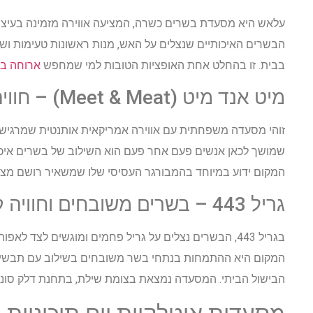
עלאש היא מסעדת בשרים כשרה, המציעה אווירה מזמינה בעיצוב
הבשרים האיכותיים שנצלים על האש, מנות ראשונות טעימות וש
בבית. זו בהחלט אחת האופציות הטובות למי שמחפש
ארוחה ב
מיט אנד מיט (Meet & Meat) – חוויה אמריקאית במודיעין
זוהי מסעדה משפחתית עם אווירה אמריקאית אותנטית שמרגישה
שמושך לכאן אנשים פעם אחר פעם הוא השילוב של בשרים איכותי
המקום ידוע במיוחד בהמבורגר העסיסי שלו שמשאיר רושם מצוין
גריל 443 – בשרים משובחים וחוויה קולינרית
בגריל 443, הבשרים נצלים על גריל פחמים ומוגשים לצד לא
המקום היא ההתמחות בנתחי בשר משובחים בשילוב עם תבשילים
הבישול הביתי. המסעדה נמצאת בצומת שילת, בתחנת דלק סונול