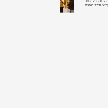
 לחג? רעיונות
ציב ולכל מארח