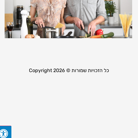
מ
ל
ה
5
19
קר
כל הזכויות שמורות © Copyright 2026