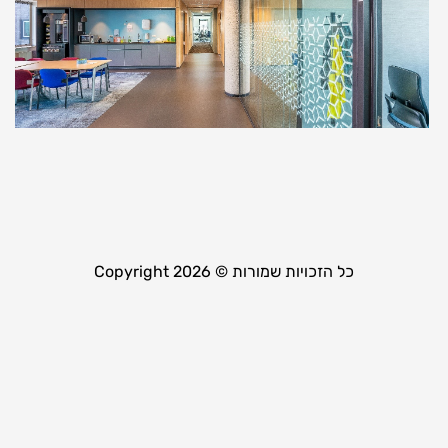
ה
ב
כ
ת
ל
ש
1 במרץ 2024
קר
כל הזכויות שמורות © Copyright 2026