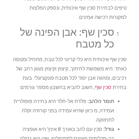
טיפים לבחירת סכין שף איכותית, ונספק המלצות
למקורות רכישה אמינים.
סכין שף: אבן הפינה של
כל מטבח
סכין שף איכותית היא כלי קריטי לכל טבח, מתחיל ומנוסה
כאחד. היא משמשת לחיתוך, קיצוץ וקיצוץ מגוון רחב של
רכיבים, ומהווה אבן יסוד לכל מטבח פונקציונלי. בעת
בחירת
סכין שף
, חשוב להביא בחשבון מספר גורמים:
חומר הלהב:
פלדת אל-חלד היא בחירה פופולרית
ועמידה, מ כיוון שהיא עמידה בפני קורוזיה וקלה
לתחזוקה.
גודל:
סכין עם להב באורך 8 אינץ' היא אופציה
רב-תכליתית מצוינת למתחילים, שכן היא גדולה