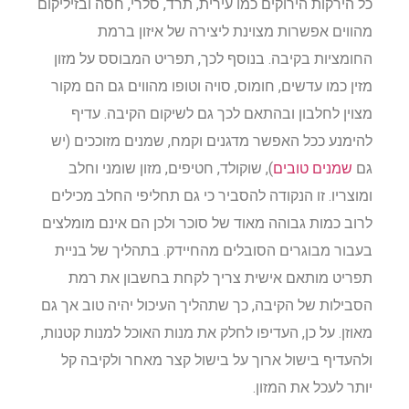
כל הירקות הירוקים כמו עירית, תרד, סלרי, חסה ובזיליקום
מהווים אפשרות מצוינת ליצירה של איזון ברמת
החומציות בקיבה. בנוסף לכך, תפריט המבוסס על מזון
מזין כמו עדשים, חומוס, סויה וטופו מהווים גם הם מקור
מצוין לחלבון ובהתאם לכך גם לשיקום הקיבה. עדיף
להימנע ככל האפשר מדגנים וקמח, שמנים מזוככים (יש
גם
שמנים טובים
), שוקולד, חטיפים, מזון שומני וחלב
ומוצריו. זו הנקודה להסביר כי גם תחליפי החלב מכילים
לרוב כמות גבוהה מאוד של סוכר ולכן הם אינם מומלצים
בעבור מבוגרים הסובלים מהחיידק. בתהליך של בניית
תפריט מותאם אישית צריך לקחת בחשבון את רמת
הסבילות של הקיבה, כך שתהליך העיכול יהיה טוב אך גם
מאוזן. על כן, העדיפו לחלק את מנות האוכל למנות קטנות,
ולהעדיף בישול ארוך על בישול קצר מאחר ולקיבה קל
יותר לעכל את המזון.