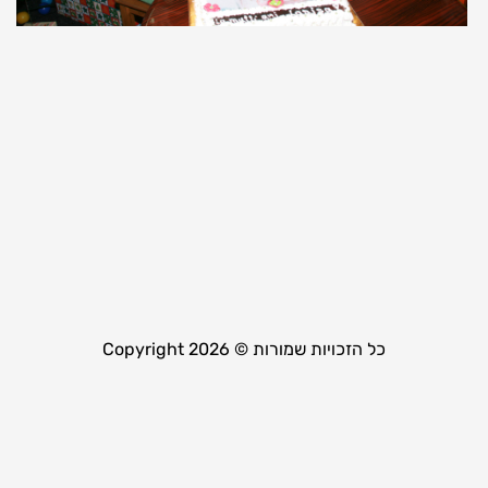
ק
ל
ל
ה
ש
י
17
קר
כל הזכויות שמורות © Copyright 2026