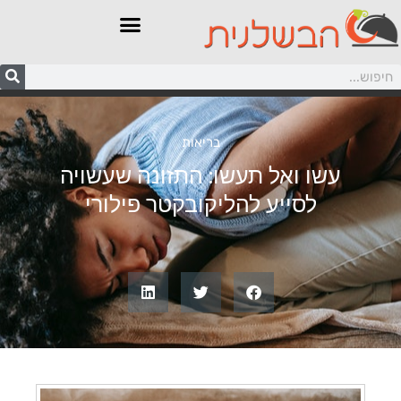
בריאות
עשו ואל תעשו: התזונה שעשויה
לסייע להליקובקטר פילורי