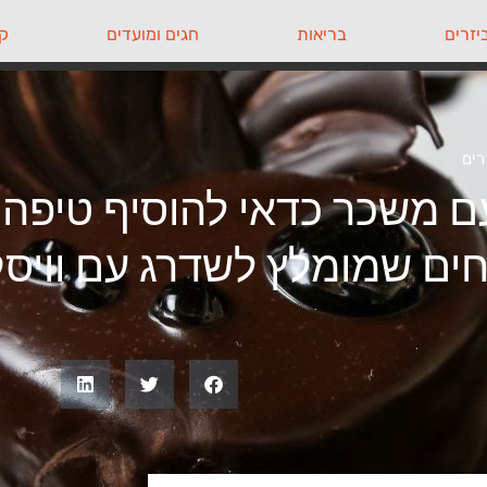
יזרים
בריאות
חגים ומועדים
קי
רים
חים שמומלץ לשדרג עם וויסק