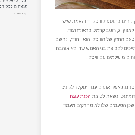
מה להביא מתנה
מנצחים לכל תק
קרא עוד »
נוחים בתוספת וויסקי – והאמת שיש
אפקייג, רוטב קרמל, בראוניז ועוד.
עם החזק של הוויסקי הוא ייחודי, ונחשב
יכים לקבוצת בני האנוש שדווקא אוהבת
ים מושלמים עם וויסקי.
ים. כאשר אופים עם וויסקי, חלק ניכר
ומיננטי נשאר. לטובת
הכנת עוגת
די שכן הטעמים שלו לא מחזיקים מעמד