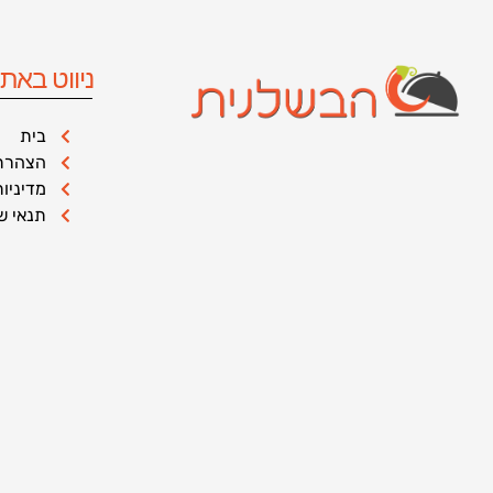
ניווט באת
בית
הצהרת 
מדיניו
תנאי ש