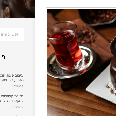
פו
עיצוב פינת אוכל
מזמין, נוח ומעו
קרא עוד »
תזונת קשישים: 
להקפיד בגיל ה
קרא עוד »