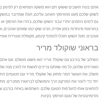
אתם בטח חושבים ששוקו חם הוא משקה המתאים רק לפינוק במזג 
לשוקו שלכם מעט מהוויסקי האהוב עליכם, תגלו שמדובר במשקה
גם לימים החמים יותר! עבור השוקו שלכם, בחרו את הוויסקי או 
בהוראות מיוחדות בזמן אפייה, הכינו שוקו כמו שאתם אוהבים, ו
אוהבים. מעל השוקו תוכלו להוסיף קינמון, מקופלת מגורדת ואפי
בראוני שוקולד מריר
השילוב של בורבון עם שוקולד מריר הוא פשוט מושלם. אם אתם
האורחים שלהם, כל מה שאתם צריכים לעשות זה להכין מנה של בר
משלב את העושר המר-מתוק של שוקולד מריר עם הטעמים הח
יחד כדי ליצור את המרקם הרך והמושלם לבראוניז ממכרים. מתכ
להתאים אותו להעדפות הטעם שלכם. השתמשו באיזה בורבון שא
והדומיננטיות של טעם הוויסקי בקינוח.