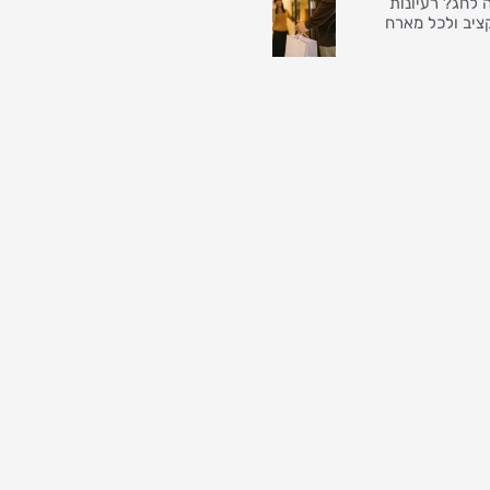
 לחג? רעיונות
ציב ולכל מארח