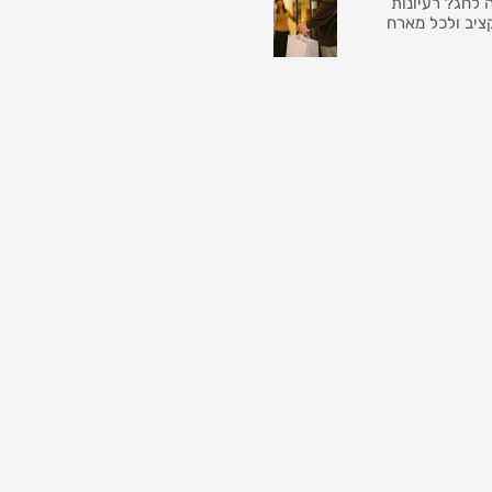
 לחג? רעיונות
ציב ולכל מארח