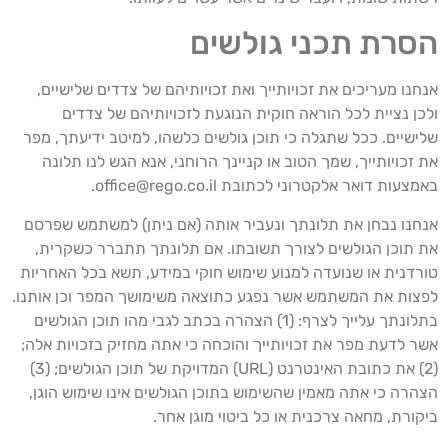
סרת תכני גולשים
נחנו מעריכים את זכויותייך ואת זכויותיהם של צדדים שלישיים,
לכן נציית לכל הוראה חוקית הנוגעת לזכויותיהם של צדדים
לישיים. ככל שתגלה כי תוכן גולשים כלשהו, למיטב ידיעתך, מפר
ת זכויותייך, שמך הטוב או קניינך הרוחני, אנא הגש לנו תלונה
מצעות דואר אלקטרוני לכתובת office@rego.co.il.
נחנו נבחן את תלונתך ונעביר אותה (אם ניתן) למשתמש שפרסם
ת תוכן הגולשים לצורך תשובתו. אם תלונתך תתברר כשקרית,
ורדנית או שנועדה למנוע שימוש חוקי במידע, תשא בכל האחריות
פצות את המשתמש אשר נפגע כתוצאה משימושך המפר וכן אותנו.
בתלונתך עלייך לצרף: (1) הצהרה בכתב לגבי מהו תוכן הגולשים
שר לדעת מפר את זכויותייך והוכחה כי אתה מחזיק בזכויות אלה;
(2) את כתובת האינטרנט (URL) המדויקת של תוכן הגולשים; (3)
צהרה כי אתה מאמין שהשימוש בתוכן הגולשים אינו שימוש הוגן,
יקורת, מחאה צרכנית או כל ביטוי מוגן אחר.