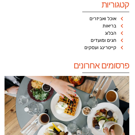
קטגוריות
אוכל ואביזרים
בריאות
הבלוג
חגים ומועדים
קייטרינג ועסקים
פרסומים אחרונים
מ
ב
–
א
ח
ה