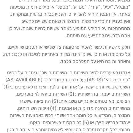
מומלץ", “יעיל", “עוזר", “מסייע", “מטפל" או מילים דומות מופיעות
אתר, אין המטרה היא להגדיר כי העניין נבדק מדעית ומחקרית,
אין בעניין זה כדי להבטיח. התוצאות שאתם עשויים להשיג
הסתמכות על המידע המופיע באתר עשויות להיות שונות, ועל כן
תם נדרשים להתייעץ עם מומחה.
לק מהשירות עשוי להכיל פרסומות צד שלישי או תכנים שיווקיים.
ל פרסומת או תוכן שיווקי אינה מלווה באחריות לטיבה או לנכונותה,
האחריות בה היא על המפרסם בלבד.
נחנו לא ערבים לטיב השירותים. השירותים שלנו ניתנים על בסיס
"כמות-שהוא" (AS-IS) ועל בסיס זמינות בלבד (AS-AVAILABLE).
השימוש בשירותים יעשה על אחריותך בלבד, ואנחנו לא ערבים כי (1)
השירותים יעמדו בדרישותייך; (2) השירותים יהיו לא מופרעים,
רציפים, מאובטחים או נקיים משגיאות; (3) התוצאות שיושגו
מהשירותים תהינה מדויקות או אמינות; (4) איכות השירותים,
מוצרים, המידע או כל חומר אחר אשר יירכש באמצעות השירות
מוד בדרישותייך; או (5) כל תקלות בשירותים יתוקנו.
בות: בכל מקרה ומכל סיבה שהיא לא נהיה אחראים או חבים בגין