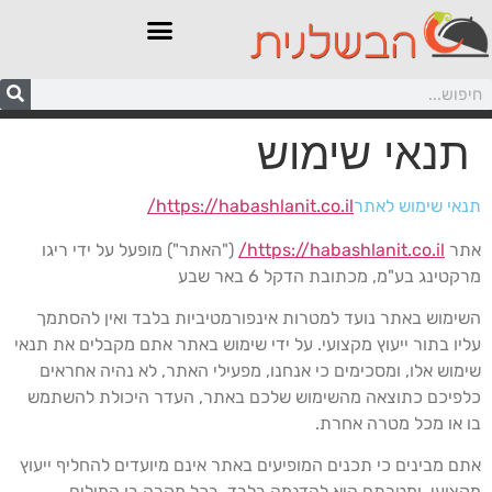
תנאי שימוש
נאי שימוש לאתר
https://habashlanit.co.il/
תר
https://habashlanit.co.il/
("האתר") מופעל על ידי ריגו
רקטינג בע"מ, מכתובת הדקל 6 באר שבע
שימוש באתר נועד למטרות אינפורמטיביות בלבד ואין להסתמך
ליו בתור ייעוץ מקצועי. על ידי שימוש באתר אתם מקבלים את תנאי
ימוש אלו, ומסכימים כי אנחנו, מפעילי האתר, לא נהיה אחראים
לפיכם כתוצאה מהשימוש שלכם באתר, העדר היכולת להשתמש
ו או מכל מטרה אחרת.
תם מבינים כי תכנים המופיעים באתר אינם מיועדים להחליף ייעוץ
קצועי, ומטרתם היא להדגמה בלבד. בכל מקרה בו המילים