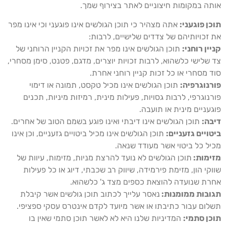
ותה במקומות חיצוניים לאתר בצירוף שמך.
וכן פוגעני:
אתה מצהיר כי תוכן הגולשים אינו פוגעני וכי אינו מפר
ת זכויותיהם של צדדים שלישיים, לרבות:
ניין רוחני:
תוכן הגולשים אינו מפר את זכויות הקניין הרוחני של
ד שלישי כלשהוא, לרבות זכויות יוצרים, מדגם, פטנט, סימן מסחרי,
וד מסחרי או כל זכות קניין רוחני אחרת.
ורנוגרפיה:
תוכן הגולשים אינו מכיל טקסט, תמונה או דימוי
ורנוגרפי, לרבות גסויות, פעילות מינית, רמיזות מיניות, תכנים
וגעניים מינית או תועבה.
יבה:
תוכן הגולשים אינו דיבתי ואינו פוגע בשמם הטוב של אחרים.
יטויים גזעניים:
תוכן הגולשים אינו מכיל ביטויים גזעניים, וכן אינו
כיל כל ביטוי אשר מעודד שנאה.
זימות:
תוכן הגולשים לא נועד להרצת מניות, מזימות, עיוות של
ווקי הון, מזימת פירמידה, שיווק רב שכבתי, דיוג או כל פעילות
חרת שנועדה להוצאת כספים מצד ג' כלשהוא.
גובות ממומנות:
נאסר עלייך לכתוב תוכן גולשים אשר קיבלת
שלום עבור כתיבתו או אשר מיועד לקדם אינטרס עסקי ספציפי.
וכן סתמי:
המדיניות שלנו היא לא לאשר תוכן סתמי שאין בו