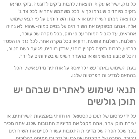
ל נזק, ישיר או עקיף, תוצאתי, לרבות נזקים לדוגמה, נזקי גוף או
זקים מיוחדים שיגרמו לך או לכל משתמש אחר או לכל צד ג'
תוצאה ממתן השירותים או אי מתן השירותים על פי תנאי שימוש
לה. אנחנו מספקים את השירותים על בסיס כמות-שהוא ולא נהיה
חראים, עד לגבול המותר על פי חוק, בכל מקרה של עוולה,
שלנות, רשלנות פושעת, זדון או בכל מקרה אחר, לכל נזק או הפסד
רכוש, לרבות נזקים לקניין רוחני, אבדן רווחים, פגיעה בשם הטוב,
הכל שנובע מהשימוש או מהעדר השימוש בשירותים על ידך.
עת השימוש באתר עשוי להיאסף על אודותיך מידע אישי, והכל
התאם למדיניות הפרטיות שלנו.
נאי שימוש לאתרים שבהם יש
וכן גולשים
ל ידי פרסום של תוכן טקסטואלי או חזותי באמצעות השירותים, או
צירת תוכן אחר, אתה מקבל את מדיניות התגובות שלנו. אתה מכיר
כך שכל הפרה של מדיניות התגובות עשויה לסיים את השירותים
בורך, הסרה של התכנים שנוצרו על ידך וכן פתיחה בהליכים