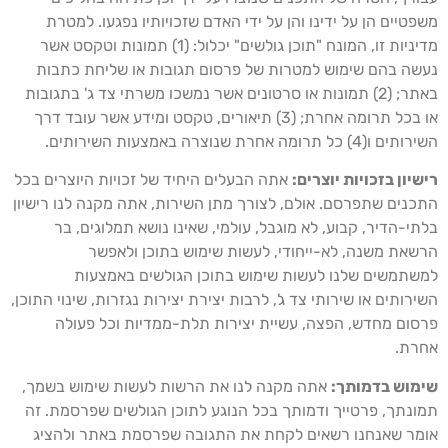
שפטיים הן על ידינו והן על ידי האדם שזכויותיו נפגעו. למטרת
מדיניות זו, המונח "תוכן גולשים" יכלול: (1) תמונות וטקסט אשר
עשה בהם שימוש למטרות של פרסום תגובות או שליחת כתבות
באתר; (2) תמונות או סרטונים אשר נמשכו משרתי צד ג' בתגובות
או בכל תרומה אחרת; (3) תיאורים, טקסט ומידע אשר עובד דרך
ותים ו(4) כל תרומה אחרת שנוצרה באמצעות השירותים.
ישיון בזכויות יוצרים:
אתה הבעלים היחיד של זכויות היוצרים בכל
תכנים שתפרסם. אולם, לצורך מתן השירות, אתה מקנה לנו רישיון
לתי-הדיר, קבוע, לא מוגבל, עולמי, שאינו נושא תמלוגים, בר
רשאת משנה, לא-ייחודי, לעשות שימוש בתוכן ולאפשר
משתמשים שלנו לעשות שימוש בתוכן הגולשים באמצעות
שירותים או שירותי צד ג', לרבות יצירת יצירות נגזרות, שינוי התוכן,
רסום מחדש, הפצה, עשיית יצירות תלת-ממדיות וכל פעולה
חרת.
ימוש בדמותך:
אתה מקנה לנו את הרשות לעשות שימוש בשמך,
מונתך, פרטייך ודמותך בכל הנוגע לתוכן הגולשים שפרסמת. זה
ומר שאנחנו רשאים לקחת את התגובה שפרסמת באתר ולהציג