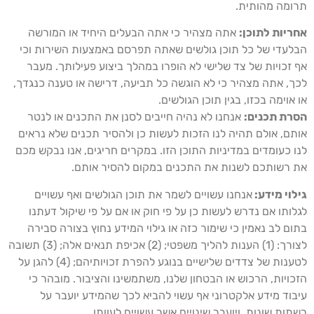
רומה מהותית.
חריות לתוכן:
אתה מצהיר כי אתה הבעלים היחיד או המורשה
בלעדי של כל תוכן גולשים שאתה תפרסם באמצעות השירות וכי
ף זכויות של צד שלישי לא הופרו במהלך ביצוע פעילותך. מעבר
כך, אתה מצהיר כי לא הוגשה כל תביעה, דרישה או טענה כנגדך,
ו אוימה בכזו, בגין תוכן הגולשים.
סרת תכנים:
אנחנו לא נהיה חייבים לסנן את התכנים או לנטר
ותם, אולם תהיה לנו הזכות לעשות כן ולהסיר תכנים שלא נראים
נו כעומדים במדיניות התוכן הזו. במקרים חריגים, אנו נבקש מכם
ת רשותכם לשנות את התכנים במקום להסיר אותם.
ילוי מידע:
אנחנו עשויים לשמר את תוכן הגולשים ואף עשויים
גלותו אם נדרש לעשות כן על פי חוק או אם על פי שיקול דעתנו
תום לב נאמין כי שימור כזה או גילוי המידע נחוץ בצורה סבירה
לצורך: (1) הענות להליך משפטי; (2) אכיפת תנאים אלה; (3) תשובה
לטענות של צדדים שלישיים בנוגע להפרת זכויותיהם; (4) להגן על
זכויות, הרכוש או הבטחון שלנו, משתמשינו והציבור. מובהר כי
יבוד מידע אלקטרוני אף עשוי להביא לכך שהמידע יועבר על
שתות שונות, ויועבר שינויים אשר עשויים לעוותו.