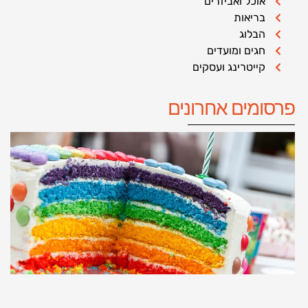
אוכל ואביזרים
בריאות
הבלוג
חגים ומועדים
קייטרינג ועסקים
פרסומים אחרונים
כ
ל
א
ה
ש
ה
ל
נ