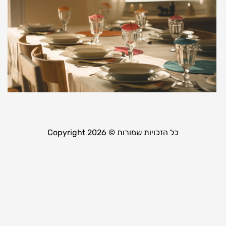
ל
כ
ת
א
ה
28 במאי
קר
כל הזכויות שמורות © Copyright 2026