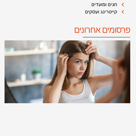
חגים ומועדים
קייטרינג ועסקים
פרסומים אחרונים
ת
ל
נ
ה
שי
ת
י
ב
ק