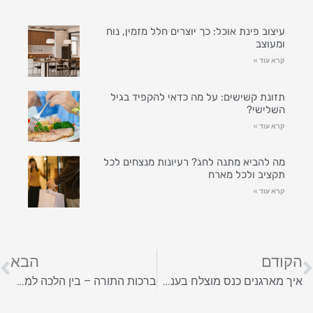
עיצוב פינת אוכל: כך יוצרים חלל מזמין, נוח
ומעוצב
קרא עוד »
תזונת קשישים: על מה כדאי להקפיד בגיל
השלישי?
קרא עוד »
מה להביא מתנה לחג? רעיונות מנצחים לכל
תקציב ולכל מארח
קרא עוד »
הקודם
הבא
איך מארגנים כנס מוצלח בענף המסעדנות? כל השלבים והטיפים החיוניים
ברכות התורה – בין הלכה למעשה: יישום יומיומי בחיים המודרניים