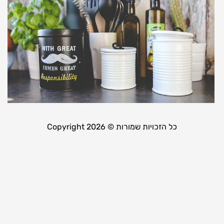
ה
ש
ל
ה
ה
21 באפריל 9
קר
כל הזכויות שמורות © Copyright 2026